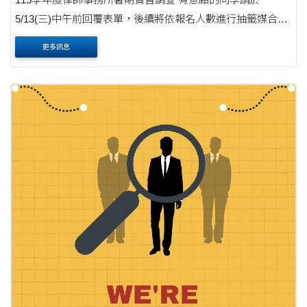
5/13(三)中午前回覆表單，後續將依報名人數進行抽籤媒合，
另若有意願參加【財團法人法律扶助基金會】暑期實習的同
更多訊息
學請到系辦找助教。 表單連結：https://....