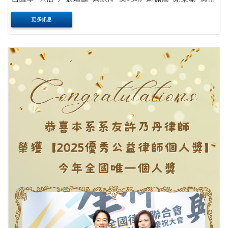
喬 陳姸諼 張匯寗 葉柏均 ....
更多訊息