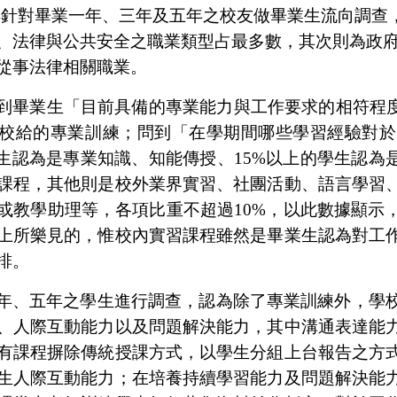
年針對畢業一年、三年及五年之校友做畢業生流向調查
、法律與公共安全之職業類型占最多數，其次則為政
從事法律相關職業。
到畢業生「目前具備的專業能力與工作要求的相符程
校給的專業訓練；問到「在學期間哪些學習經驗對於
生認為是專業知識、知能傳授、
15%
以上的學生認為
課程，其他則是校外業界實習、社團活動、語言學習
或教學助理等，各項比重不超過
10%
，以此數據顯示
上所樂見的，惟校內實習課程雖然是畢業生認為對工
排。
年、五年之學生進行調查，認為除了專業訓練外，學
、人際互動能力以及問題解決能力，其中溝通表達能
有課程摒除傳統授課方式，以學生分組上台報告之方
生人際互動能力；在培養持續學習能力及問題解決能