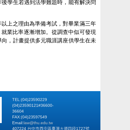
作後學生若遇到法學難題時，能有解決問
半以上之理由為準備考試，對畢業滿三年
，就業比率逐漸增加。從調查中似可發現
導向，計畫提供多元職涯講座供學生在未
TEL:(04)23590229
(04)23590121#36600-
36604
FAX:(04)23597549
Email:
law@thu.edu.tw
407224 台中市西屯區臺灣大道四段1727號