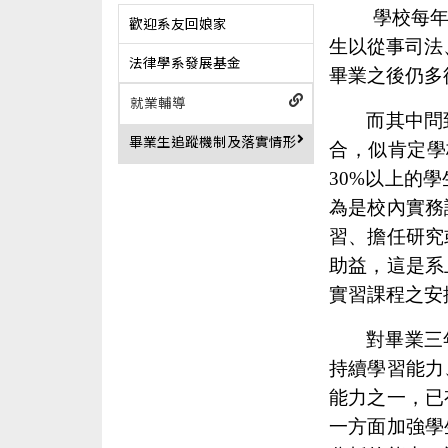
學校每
歡迎系友回娘家
生以從事司法
法律學系發展基金
畢業之後仍多
就業輔導
而其中問
畢業生追蹤機制及落實情形
合，似肯定學
30%
以上的學
為是校內實務
習、擔任研究
助益，這是系
實習課程之安
對畢業三
持續學習能力
能力之一，已
一方面加強學