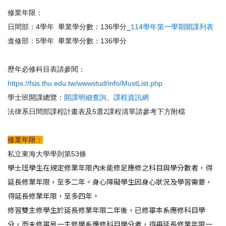
修業年限：
日間部：4學年 畢業學分數：136學分_
114學年第一學期開課列表
進修部：5學年 畢業學分數：136學分
歷年必修科目表請參閱：
https://fsis.thu.edu.tw/wwwstud/info/MustList.php
學士班開課總覽：
開課明細查詢
、
課程資訊網
法律系日間部課程計畫表及5選2課程清單請參考下方附檔
修業年限：
私立東海大學學則第53條
學士班學生在規定修業年限內未能修足應修之科目與學分數者，得
延長修業年限，至多二年。身心障礙學生因身心狀況及學習需要，
得延長修業年限，至多四年。
修習雙主修學生於延長修業年限二年後，已修畢本系應修科目學
分，而未修畢另一主修學系應修科目學分者，得再延長修業年限一