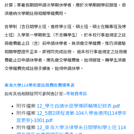
計算；寒暑假期間申請次學期休學者，應於次學期開學前辦理，毋
須繳納次學期註冊相關學雜費用。
各學制（含日間學士班、進修學士班、碩士班、碩士在職專班及博
士班）入學第一學期新生（不含轉學生），於本校行事曆規定之註
冊繳費截止日（含）前申請休學者，無須繳交學雜費，惟仍須繳驗
相關學歷證件正本，即視同完成註冊， 逾本校行事曆規定之註冊繳
費截止日申請休學者，應先繳交學雜費後，始得辦理。轉學生須繳
交學雜費完成註冊手續後，始得申請休學。
東海大學114學年度註冊費收費標準表
如有其他相關疑問可參閱會計室--
學雜費專區
附件檔案
12_學生自請休退學導師輔導記錄表.pdf
附件檔案
12_5選2課程清單-104入學後適用(114學年
度更新)-1001.pdf
附件檔案
12_東海大學法律學系日間學制學士班 114