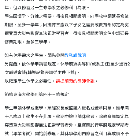
年，但以修習另一主修學系之必修科目為限。
學生因懷孕、分娩之需要，得檢具相關證明，向學校申請延長修業
期限，至多一學年；因撫育三歲以下子女之需要或教育部認定為突
遭受重大災害影響無法正常學習者，得檢具相關證明文件申請延長
修業期限，至多三學年。
如有休學需求之學生，請先參閱
教務處說明
另提醒，依休學申請書規定，休學前須與導師(或系主任)至少進行2
次輔導會談(
輔導記錄表請從附件下載
)，
以確定學生休學之必要性，
請提前預約導師會談
。
節錄東海大學學則第四十三條規定
學生申請休學或退學，須經家長或監護人簽名或蓋章同意，惟年滿
十八歲以上學生不在此限。學期中途申請休學者，除教育部認定為
突遭重大災害影響無法正常學習者外，至遲應於行事曆規定學期考
試（畢業考試）開始前辦理，其休學學期內修習之科目與成績不予