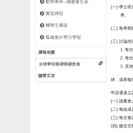
勤學專案--讀書會花絮
(
一
)
學士班
實習課程
導。
轉學生專區
(
二
)
每學期
鑑識會計學分學程
(
三
)
討論內
1.
每
課程地圖
2.
每
法律學院開課明細查詢
3.
其
國際交流
肆、成果報
申請通過之
(
一
)
讀書會
(
二
)
每組成
(
三
)
每次會
(
四
)
繳交完