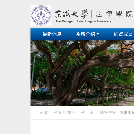
最新消息
系所介紹
師資成員
首頁
學制與課程
學士班
勤學專案--讀書