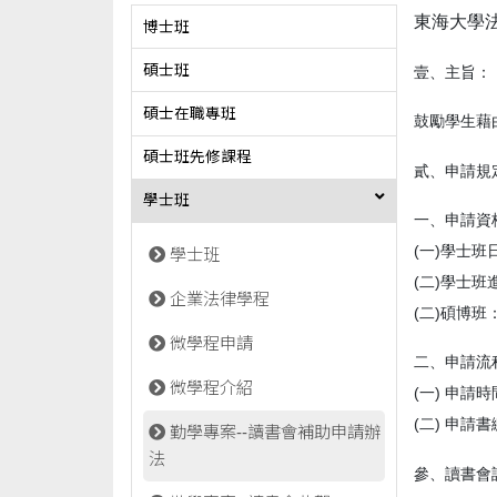
東海大學法
博士班
碩士班
壹、主旨：
碩士在職專班
鼓勵學生藉
碩士班先修課程
貳、申請規
學士班
一、申請資
(
一
)
學士班
學士班
(
二
)
學士班
企業法律學程
(
二
)
碩博班
微學程申請
二、申請流
微學程介紹
(
一
)
申請時
(
二
)
申請書
勤學專案--讀書會補助申請辦
法
參、讀書會