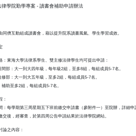
律學院勤學專案 -
讀書會補助申請辦法
由同儕互動組成讀書會，藉以提升院系讀書風氣、學生學習成效。
定
格：東海大學法律系學生、雙主修法律學生均可提出申請：
日間部：大一到大四年級，每年級
2
組，至多
8
組，每組成員
5-7
名。
進修部：大一到大五年級，至多
2
組，每組成員
5-7
名。
：補助至多
2
組，每組成員
5-7
名。
程：
間：每學期第三周星期五下班前繳交申請書（參附件一）至院辦，詳細申
繳交後，經審查，於第四周公告申請結果於法律學院網站。
討論之內容：