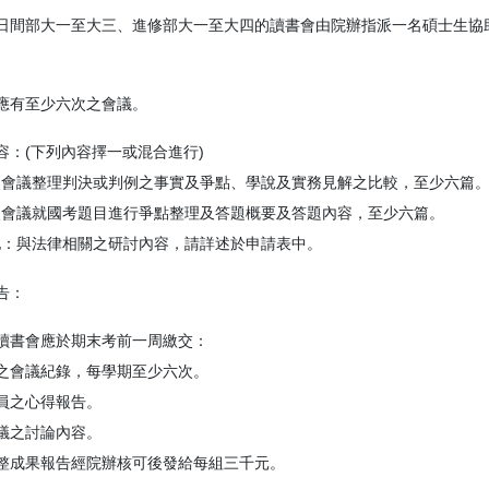
日間部大一至大三、進修部大一至大四的讀書會由院辦指派一名碩士生協
應有至少六次之會議。
容：
(
下列內容擇一或混合進行
)
次會議整理判決或判例之事實及爭點、學說及實務見解之比較，至少六篇
次會議就國考題目進行爭點整理及答題概要及答題內容，至少六篇。
他：與法律相關之研討內容，請詳述於申請表中。
告：
讀書會應於期末考前一周繳交：
之會議紀錄，每學期至少六次。
員之心得報告。
議之討論內容。
整成果報告經院辦核可後發給每組三千元。