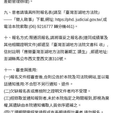
差勤管理辦理)。
九、意者請填具所附報名表(請至「臺灣澎湖地方法院」
——「徵人啟事」下載,網址: https://phd. judicial.gov.tw/,或
電洽本院索取:(06) 9216777 轉分機461)。
十、報名方式:限通訊報名,請將填妥之報名表(連同成績單及
其他相關證明文件)郵遞至「臺灣澎湖地方法院文書科 收」,
信封註明「應徵臺灣澎湖地方法院暑期工 讀生」,郵遞地址:
澎湖縣馬公市西文里西文澳310號。
十一、審查與進用:
(一)報名文件經審查後,合則公告於本院及司法院網站,並以電
話通知進用:不合恕不另行通知、退件。
(二)欠缺報名表或應檢附之證明文件者均不受理。
(三)經錄取並通知報到者,未於本院指定之時間報到,即視為棄
權,其遺缺由本院通知備取人員依序遞補之。
(四)工讀期間需經常請假或有長期請假計畫者,請勿報名。