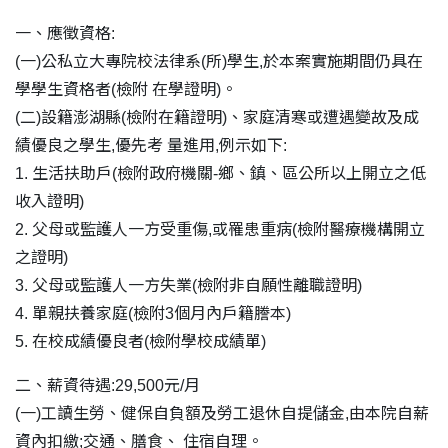
一、應徵資格:
(一)公私立大專院校法律系(所)學生,於本案實施期間仍具在
學學生資格者(檢附 在學證明)。
(二)設籍澎湖縣(檢附在籍證明)、家庭清寒或遭遇變故及成
績優良之學生,優先考 量進用,例示如下:
1. 生活扶助戶(檢附政府機關-鄉、鎮、區公所以上開立之低
收入證明)
2. 父母或監護人一方受重傷,或罹患重病(檢附醫療機構開立
之證明)
3. 父母或監護人一方失業(檢附非自願性離職證明)
4. 單親扶養家庭(檢附3個月內戶籍謄本)
5. 在校成績優良者(檢附學校成績單)
二、薪資待遇:29,500元/月
(一)工讀生勞、健保自負額及勞工退休自提儲金,由本院自薪
資內扣繳;交通、膳食、 住宿自理。