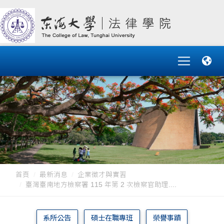
首頁
最新消息
企業徵才與實習
臺灣臺南地方檢察署 115 年第 2 次檢察官助理....
系所公告
碩士在職專班
榮譽事蹟