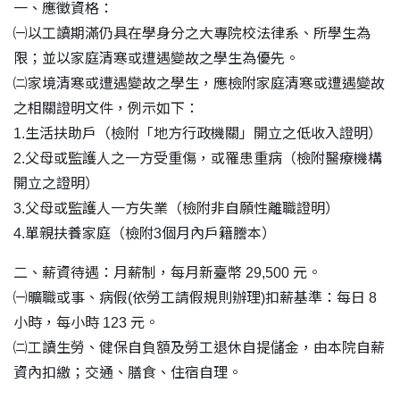
一、應徵資格：
㈠以工讀期滿仍具在學身分之大專院校法律系、所學生為
限；並以家庭清寒或遭遇變故之學生為優先。
㈡家境清寒或遭遇變故之學生，應檢附家庭清寒或遭遇變故
之相關證明文件，例示如下：
1.生活扶助戶（檢附「地方行政機關」開立之低收入證明）
2.父母或監護人之一方受重傷，或罹患重病（檢附醫療機構
開立之證明）
3.父母或監護人一方失業（檢附非自願性離職證明）
4.單親扶養家庭（檢附3個月內戶籍謄本）
二、薪資待遇：月薪制，每月新臺幣 29,500 元。
㈠曠職或事、病假(依勞工請假規則辦理)扣薪基準：每日 8
小時，每小時 123 元。
㈡工讀生勞、健保自負額及勞工退休自提儲金，由本院自薪
資內扣繳；交通、膳食、住宿自理。