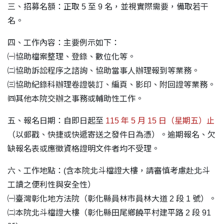
三、招募名額：正取 5 至 9 名，並視實際需要，備取若干
名。
四、工作內容：主要例示如下：
㈠協助檔案整理、登錄、數位化等。
㈡協助訴訟程序之諮詢、協助當事人辦理報到等業務。
㈢協助紀錄科辦理卷證裝訂、編頁、影印、附回證等業務。
㈣其他本院交辦之事務或輔助性工作。
五、報名日期：自即日起至
115 年 5 月 15 日（星期五）止
（以郵戳、快捷或快遞寄送之發件日為憑）。逾期報名、欠
缺報名表或應徵資格證明文件者均不受理。
六、工作地點：(含本院北斗檔證大樓，請審慎考慮赴北斗
工讀之便利性與安全性）
㈠臺灣彰化地方法院（彰化縣員林市員林大道 2 段 1 號）。
㈡本院北斗檔證大樓（彰化縣田尾鄉饒平村建平路 2 段 91