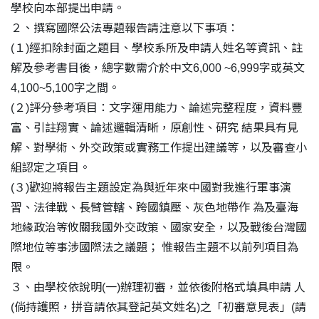
學校向本部提出申請。
２、撰寫國際公法專題報告請注意以下事項：
(１)經扣除封面之題目、學校系所及申請人姓名等資訊、註
解及參考書目後，總字數需介於中文6,000 ~6,999字或英文
4,100~5,100字之間。
(２)評分參考項目：文字運用能力、論述完整程度，資料豐
富、引註翔實、論述邏輯清晰，原創性、研究 結果具有見
解、對學術、外交政策或實務工作提出建議等，以及審查小
組認定之項目。
(３)歡迎將報告主題設定為與近年來中國對我進行軍事演
習、法律戰、長臂管轄、跨國鎮壓、灰色地帶作 為及臺海
地緣政治等攸關我國外交政策、國家安全，以及戰後台灣國
際地位等事涉國際法之議題； 惟報告主題不以前列項目為
限。
３、由學校依說明(一)辦理初審，並依後附格式填具申請 人
(倘持護照，拼音請依其登記英文姓名)之「初審意見表」(請