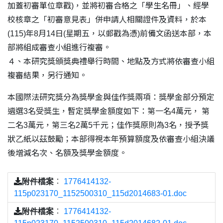
加蓋初審單位章戳)，並將初審合格之「學生名冊」、經學
校核章之「初審意見表」併申請人相關證件及資料，於本
(115)年8月14日(星期五，以郵戳為憑)前備文函送本部，本
部將組成審查小組進行複審。
４、本研究獎頒獎典禮舉行時間、地點及方式將依審查小組
複審結果，另行通知。
本國際法研究獎分為獎學金與佳作獎兩項：獎學金部分預定
遴選3名受獎生，暫定獎學金額度如下：第一名4萬元， 第
二名3萬元，第三名2萬5千元；佳作獎原則為3名，授予獎
狀乙紙以茲鼓勵；本部得視本年預算額度及依審查小組決議
後增減名次、名額及獎學金額度。
附件檔案
：
1776414132-
115p023170_1152500310_115d2014683-01.doc
附件檔案
：
1776414132-