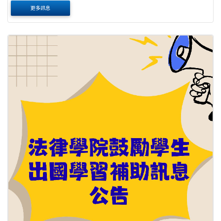
有研究潛力，且前一學年成績達該班全班人數前百分之十以
更多訊息
內者，經兩位副教授以上專任教師（其....