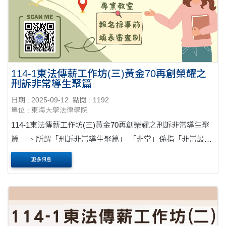
114-1東法傳薪工作坊(三)黃金70再創榮耀之
刑訴非常導生聚篇
日期 : 2025-09-12
點閱 : 1192
單位 : 東海大學法律學院
114-1東法傳薪工作坊(三)黃金70再創榮耀之刑訴非常導生聚
篇 一、所謂「刑訴非常導生聚篇」 「非常」係指「非常設」
的狀態， 亦即「特別為某事而設的」。「導生聚」係指「導
更多訊息
師與導生在輕鬆用餐的狀態下聊聊學....