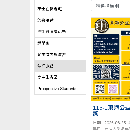
碩士在職專班
榮譽事蹟
學術暨演講活動
獎學金
企業徵才與實習
法律服務
高中生專區
Prospective Students
115-1東海公
詢
日期 : 2026-06-25
單位 : 東海大學法