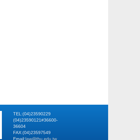
TEL:(04)23590229
(04)23590121#36600-
36604
FAX:(04)23597549
Email:
law@thu.edu.tw