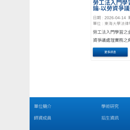
勞工法入門學
鑰-以勞資爭
務之角度切入
日期 : 2026-04-14
單位 : 東海大學法
勞工法入門學習之
資爭議處理實務之
時間：115年4月23日
更多訊息
14點 地點：C205
承彬 律師 報名網
https://ithu.tw/HMvj4 ～
踴躍報名參加～
單位簡介
學術研究
師資成員
招生資訊