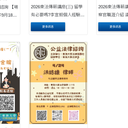
2026東法傳薪講座(三) 留學
2026東法傳
詢 【場
有必要嗎?李宣毅個人經驗分
察官職涯介紹 講者：黃嘉生
年9月18日
享 時間：115年5月29日(星
主任檢察官（
 律師：悅成
更多訊息
更多訊息
期五)12點30分-14點30分 地
時間：5/15(五) 1
 【場
點：C205 講師：李宣毅律
地點：C205 
10月16
師/董事長(雪谷南榕法律事務
https://ithu.tw/X7
點 律師：均
所/嘉樂寶汽車股份有限公司)
位：東海大學法
洪誌謙律
報名網址：https://ithu.tw/....
辦單位：東海