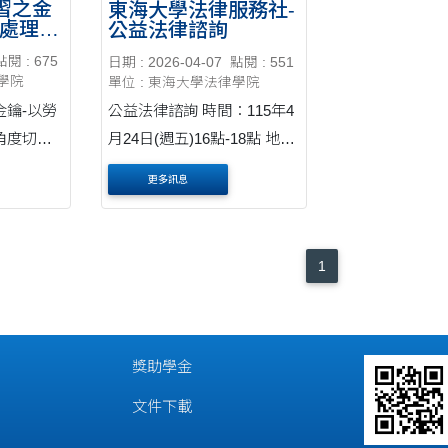
習之金
東海大學法律服務社-
議處理實
公益法律諮詢
點閱 : 675
日期 : 2026-04-07
點閱 : 551
律學院
單位 : 東海大學法律學院
金鑰-以勞
公益法律諮詢 時間：115年4
角度切入
月24日(週五)16點-18點 地
12點30-
點：法律學院L115教室 律
更多訊息
 律師：楊
師：均法國際法律事務所 洪
址：
誌謙律師 報名網址：
歡迎
https://ithu.tw/ebv56 本活動
1
為公益性質 , 不會以任何方
式聯絡收費。 每場次人數....
獎助學金
文件下載