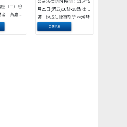
公益法律諮詢 時間：115年5
薪講座（二）檢
月29日(週五)16點-18點 律
師：悅成法律事務所 林淑琴
台中地檢署）
律師 時間：115年6月12日
更多訊息
2:00~14:00
(週五)16點-18點 律師：昭誠
報名網址：
法律事務所 陳玉芬律師 地
yG1 主辦單
點：東海大學法律學院L115
律服務社 協
報名網址：https://i....
大學法