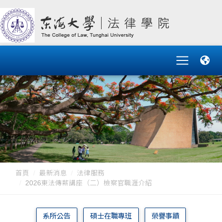
首頁
最新消息
法律服務
2026東法傳薪講座（二）檢察官職涯介紹
系所公告
碩士在職專班
榮譽事蹟