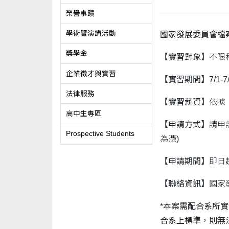
榮譽事蹟
學術暨演講活動
國家發展委員會檔案
獎學金
【實習對象】
不限
企業徵才與實習
【實習期間】
7/1
法律服務
【實習薪資】
依據
高中生專區
【申請方式】
請申
Prospective Students
為憑)
【申請期間】
即日
【聯絡資訊】
國家發
*
本案需配合系所實
合系上標準，則無