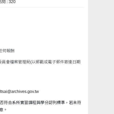
閱 : 320
任何報酬
委員會檔案管理局(以郵戳或電子郵件寄達日期
archives.gov.tw
否符合系所實習課程與學分認列標準，若未符
意。