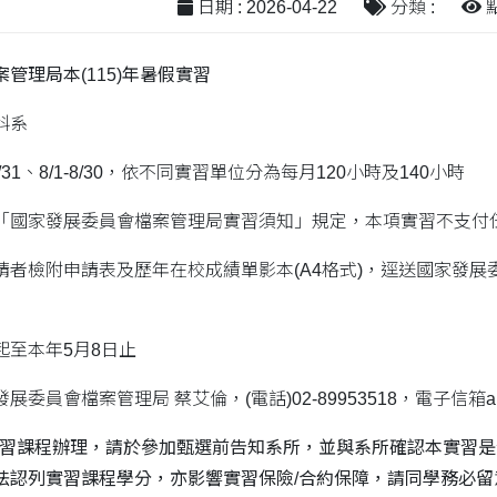
日期 : 2026-04-22
分類 :
點
管理局本(115)年暑假實習
科系
-7/31、8/1-8/30，依不同實習單位分為每月120小時及140小時
「國家發展委員會檔案管理局實習須知」規定，本項實習不支付
請者檢附申請表及歷年在校成績單影本(A4格式)，逕送國家發展
起至本年5月8日止
展委員會檔案管理局 蔡艾倫，(電話)02-89953518，電子信箱altsai@
習課程辦理，請於參加甄選前告知系所，並與系所確認本實習是
法認列實習課程學分，亦影響實習保險/
合約保障，請同學務必留