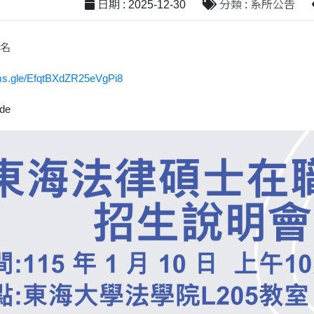
日期 : 2025-12-30
分類 : 系所公告
名
rms.gle/EfqtBXdZR25eVgPi8
de