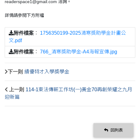
readerspace1@gmail.com 洽詢。
詳情請參閱下方附檔
附件檔案
：
1756350199-2025清寒獎助學金計畫公
文.pdf
附件檔案
：
766_清寒獎助學金-A4海報宣傳.jpg
下一則
績優特才入學獎學金
上一則
114-1東法傳薪工作坊(一)黃金70再創榮耀之九月
迎新篇
回列表