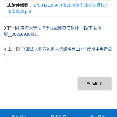
附件檔案
：
1750421289-東海70校慶全球校友返校之
旅南臺灣.pdf
下一則
東海大學法律學院誠徵專任教師一名(不限領
域)_20250930截止
上一則
財團法人犯罪被害人保護協會114年度期中實習公
告
回列表
單位簡介
學術研究
獎助學金