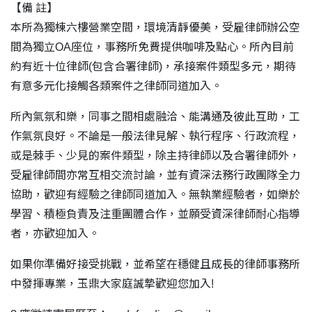
【備 註】
本所為獨棟六樓營業空間，環境清靜優美，受雇律師辦公空
間為獨立OA座位，事務所免費提供咖啡及點心。所內目前
約有近十位律師(包含合署律師)，承接案件類型多元，期待
有意多元化接觸各類案件之律師同道加入。
所內氣氛和樂，同事之間相處融洽、能溝通及彼此互助，工
作氣氛良好。不論是一般法律見解、執行程序、行政流程，
或是棘手、少見的案件類型，除主持律師以及合署律師外，
受雇律師間亦常互相交流討論，並有資深法務行政團隊全力
協助，歡迎有經驗之律師同道加入。無執業經驗者，如樂於
學習、積極負責及注重團體合作，並願受資深律師耐心指導
者，亦歡迎加入。
如果你準備好接受挑戰，並希望在穩健且成長的律師事務所
中發揮專業，玉鼎大家庭誠摯歡迎您加入!