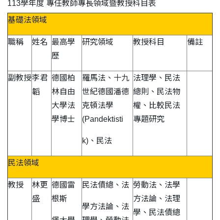
113學年度 專任教師專長領域暨教授科目表
基礎法領域
職稱
姓名
最高學
研究領域
教授科目
備註
歷
副教授
李君
德國柏
羅馬法、十九
法理學、民法
韜
林自由
世紀德國潘德
總則、民法物
大學法
克頓法學
權、比較民法
學博士
(Pandektisti
專題研究
k)、民法
民法領域
教授
林更
德國雷
民法債總、法
勞動法、法學
盛
根斯
方法論、法理
學方法論、法
學、民法債總