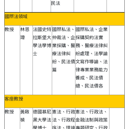
民法
國際法領域
教授
林恩
法國史特
國際私法、
國際私法、企業
瑋
拉斯堡大
仲裁法、企
採購契約法實
學法學博
業採購、醫
務、醫療法律糾
士
療法律糾
紛處理、法學論
紛、民法債
文寫作導論、法
篇
律專業業務能力
養成、民法債
總、民法債各
客座教授
教授
黃啟
德國慕尼
憲法、行政
憲法、行政法、
禎
黑大學法
法、行政程
金融法制與政策
學博士
序法、環境
專題研究、行政