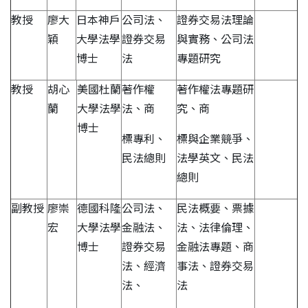
教授
廖大
日本神戶
公司法、
證券交易法理論
穎
大學法學
證券交易
與實務、公司法
博士
法
專題研究
教授
胡心
美國杜蘭
著作權
著作權法專題研
蘭
大學法學
法、商
究、商
博士
標專利、
標與企業競爭、
民法總則
法學英文、民法
總則
副教授
廖崇
德國科隆
公司法、
民法概要、票據
宏
大學法學
金融法、
法、法律倫理、
博士
證券交易
金融法專題、商
法、經濟
事法、證券交易
法、
法