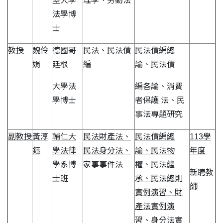
堡大學
理學、勞動法
法學博
士
教授
魏伶
德國哥
民法、民法債
民法債編總
娟
廷根
編
論、民法債
大學法
編各論、消費
學博士
者保護 法、民
事法專題研究
副教授
黃淳
輔仁大
民法財產法、
民法債編總
113學
鈺
學法律
民法身分法、
論、民法物
年度
學系博
家事事件法
權、民法繼
新聘教
士班
承、民法總則
師
實例演習、財
產法實例演
習、身分法實