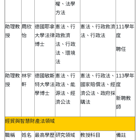
權、法學
方法
助理教
周欣
德國耶拿
憲法、行
憲法、行政救濟
111學年
授
怡
大學法律
政救濟
法、行政法
度
博士
法、行政
聘任
法、環境
法
助理教
林宇
德國敏斯
憲法、行
憲法、行政法、
113學年
授
軒
特大學法
政法、能
國家賠償法、經
度
學博士
源法、經
濟公法、政府採
新聘教
濟公法
購法
師
經貿與智慧財產法領域
職稱
姓名
最高學歷
研究領域
教授科目
備註