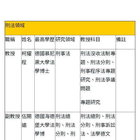
刑法領域
職稱
姓名
最高學歷
研究領域
教授科目
備註
教授
柯耀
德國慕尼
刑事法
刑法沒收法制專
程
黑大學法
題、刑法分則、
學博士
刑事程序法專題
研究、刑法爭議
問題
專題研究
副教授
伍開
德國海德
刑法總
刑法總則、刑法
遠
堡大學法
則、刑法
分則、刑事訴訟
學博
分則、刑
法、法學德文