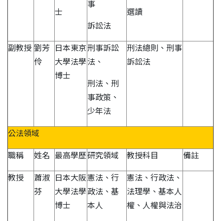
事
士
選讀
訴訟法
副教授
劉芳
日本東京
刑事訴訟
刑法總則、刑事
伶
大學法學
法、
訴訟法
博士
刑法、刑
事政策、
少年法
公法領域
職稱
姓名
最高學歷
研究領域
教授科目
備註
教授
蕭淑
日本大阪
憲法、行
憲法、行政法、
芬
大學法學
政法、基
法理學、基本人
博士
本人
權、人權與法治