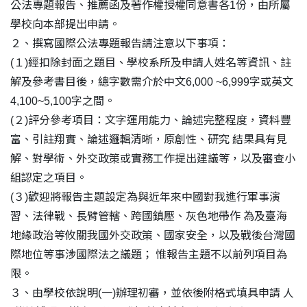
公法專題報告、推薦函及著作權授權同意書各1份，由所屬
學校向本部提出申請。
２、撰寫國際公法專題報告請注意以下事項：
(１)經扣除封面之題目、學校系所及申請人姓名等資訊、註
解及參考書目後，總字數需介於中文6,000 ~6,999字或英文
4,100~5,100字之間。
(２)評分參考項目：文字運用能力、論述完整程度，資料豐
富、引註翔實、論述邏輯清晰，原創性、研究 結果具有見
解、對學術、外交政策或實務工作提出建議等，以及審查小
組認定之項目。
(３)歡迎將報告主題設定為與近年來中國對我進行軍事演
習、法律戰、長臂管轄、跨國鎮壓、灰色地帶作 為及臺海
地緣政治等攸關我國外交政策、國家安全，以及戰後台灣國
際地位等事涉國際法之議題； 惟報告主題不以前列項目為
限。
３、由學校依說明(一)辦理初審，並依後附格式填具申請 人