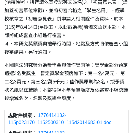
(倘持護照，拼音請依其登記英文姓名)之「初審意見表」(請
加蓋初審單位章戳)，並將初審合格之「學生名冊」、經學
校核章之「初審意見表」併申請人相關證件及資料，於本
(115)年8月14日(星期五，以郵戳為憑)前備文函送本部，本
部將組成審查小組進行複審。
４、本研究獎頒獎典禮舉行時間、地點及方式將依審查小組
複審結果，另行通知。
本國際法研究獎分為獎學金與佳作獎兩項：獎學金部分預定
遴選3名受獎生，暫定獎學金額度如下：第一名4萬元， 第
二名3萬元，第三名2萬5千元；佳作獎原則為3名，授予獎
狀乙紙以茲鼓勵；本部得視本年預算額度及依審查小組決議
後增減名次、名額及獎學金額度。
附件檔案
：
1776414132-
115p023170_1152500310_115d2014683-01.doc
附件檔案