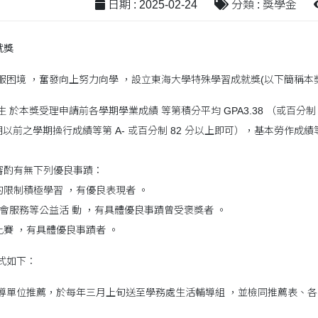
日期 : 2025-02-24
分類 : 獎學金
就獎
服困境 ，奮發向上努力向學 ，設立東海大學特殊學習成就獎(以下簡稱本
 於本獎受理申請前各學期學業成績 等第積分平均 GPA3.38 （或百分制 80
 學期以前之學期操行成績等第 A- 或百分制 82 分以上即可），基本勞作成績等
審酌有無下列優良事蹟：
限制積極學習 ，有優良表現者 。
社會服務等公益活 動 ，有具體優良事蹟曾受褒獎者 。
賽 ，有具體優良事蹟者 。
式如下：
輔導單位推薦，於每年三月上旬送至學務處生活輔導組 ，並檢同推薦表、