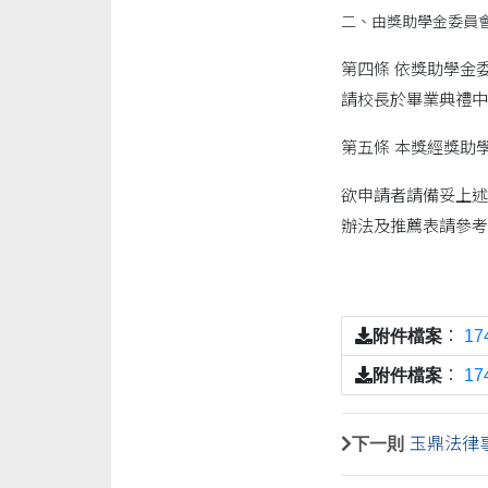
二、由獎助學金委員
第四條 依獎助學金
請校長於畢業典禮中
第五條 本獎經獎助
欲申請者請備妥上述
辦法及推薦表請參考
附件檔案
：
1
附件檔案
：
1
下一則
玉鼎法律