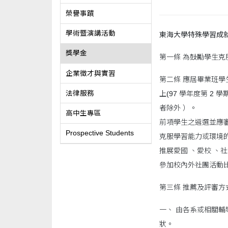
榮譽事蹟
學術暨演講活動
東海大學特殊學習成
獎學金
第一條 為鼓勵學生克
企業徵才與實習
第二條 應屆畢業班學生
法律服務
上(97 學年度第 2
者除外 ）。
高中生專區
前項學生之遴選並應
Prospective Students
克服學習能力或環境的
推展愛國 、愛校 、
參加校內外社團活動比
第三條 推薦及評審方
一、 由各系或相關
狀。