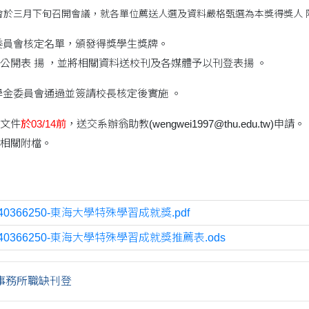
會於三月下旬召開會議，就各單位薦送人選及資料嚴格甄選為本獎得獎人 
委員會核定名單，頒發得獎學生獎牌。
公開表 揚 ，並將相關資料送校刊及各媒體予以刊登表揚 。
學金委員會通過並簽請校長核定後實施 。
文件
於03/14前
，送交系辦翁助教(wengwei1997@thu.edu.tw)申請。
相關附檔。
740366250-東海大學特殊學習成就獎.pdf
740366250-東海大學特殊學習成就獎推薦表.ods
事務所職缺刊登