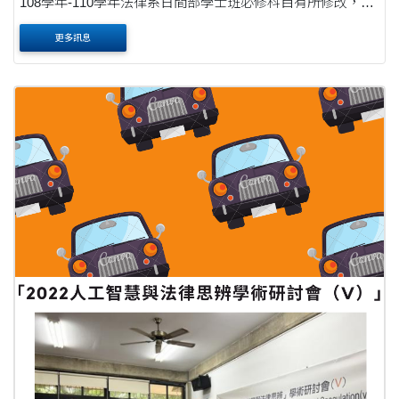
108學年-110學年法律系日間部學士班必修科目有所修改，修
改部分係針對學院必選課程，如下所示： 1.法理學由必修課
更多訊息
程調整為必選課程。 2.調整後必選學分數： ....