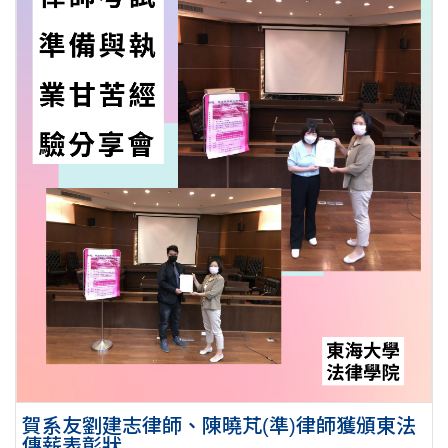
賀系友劉建志律師、陳曉芃(準)律師獲頒東法
傳薪表彰狀