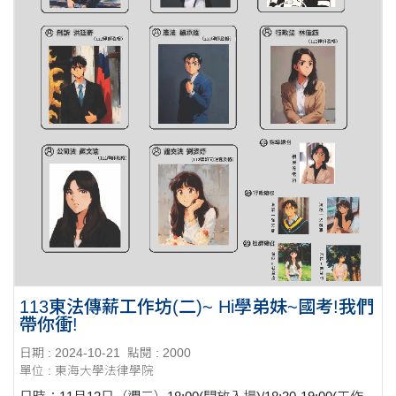
113東法傳薪工作坊(二)~ Hi學弟妹~國考!我們
帶你衝!
日期 : 2024-10-21
點閱 : 2000
單位 : 東海大學法律學院