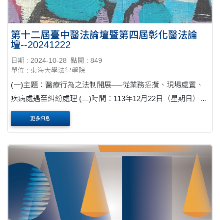
第十二屆臺中醫法論壇暨第四屆彰化醫法論
壇--20241222
日期 : 2024-10-28
點閱 : 849
單位 : 東海大學法律學院
(一)主題：醫療行為之法制開展──從業務招攬、現場處置、
疾病處遇至糾紛處理 (二)時間：113年12月22日（星期日）
08：30至17：30 (三)地點：彰化基督教醫院蘭醫師大樓B1國
更多訊息
際培訓中心（彰化縣彰化市建寶街20號） (....