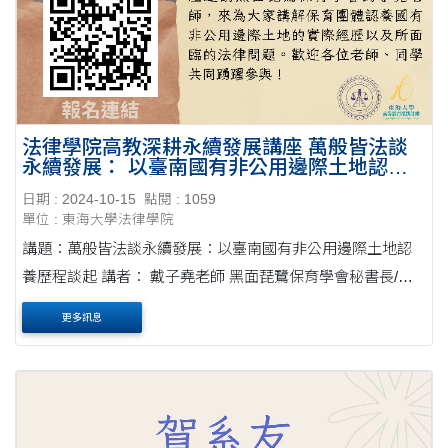
法律學院高教深耕永續發展講座 萬般皆法談
永續發展： 以臺南國有非公用邊際土地認養
歷程談起，講者：戴子堯老師(黑面琵鷺保育
日期 : 2024-10-15
點閱 : 1059
學會秘書長/南台科技大學機械工程系副教授)-
單位 : 東海大學法律學院
-20241121
講題：萬般皆法談永續發展：以臺南國有非公用邊際土地認
養歷程談起 講者： 戴子堯老師 黑面琵鷺保育學會秘書長/南
台科技大學機械工程系副教授 時間：2024/11/21（四）15:20
更多訊息
- 17:10 地點：東海大....