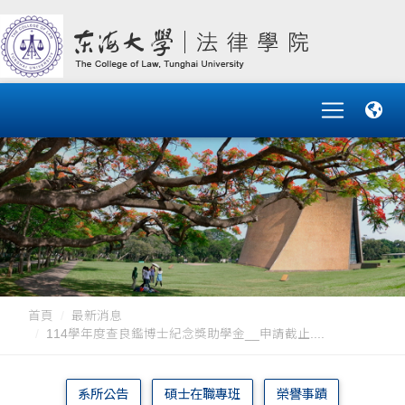
首頁
最新消息
114學年度查良鑑博士紀念獎助學金__申請截止....
系所公告
碩士在職專班
榮譽事蹟