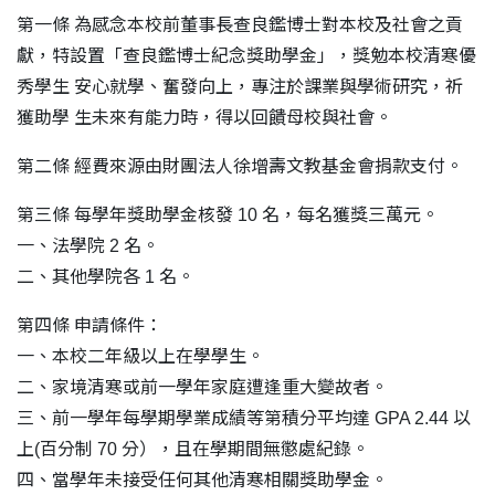
第一條 為感念本校前董事長查良鑑博士對本校及社會之貢
獻，特設置「查良鑑博士紀念獎助學金」，獎勉本校清寒優
秀學生 安心就學、奮發向上，專注於課業與學術研究，祈
獲助學 生未來有能力時，得以回饋母校與社會。
第二條 經費來源由財團法人徐增壽文教基金會捐款支付。
第三條 每學年獎助學金核發 10 名，每名獲獎三萬元。
一、法學院 2 名。
二、其他學院各 1 名。
第四條 申請條件：
一、本校二年級以上在學學生。
二、家境清寒或前一學年家庭遭逢重大變故者。
三、前一學年每學期學業成績等第積分平均達 GPA 2.44 以
上(百分制 70 分），且在學期間無懲處紀錄。
四、當學年未接受任何其他清寒相關獎助學金。