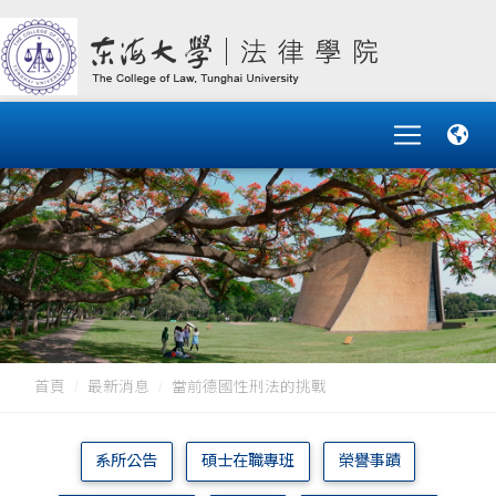
首頁
最新消息
當前德國性刑法的挑戰
系所公告
碩士在職專班
榮譽事蹟