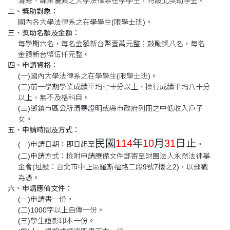
清寒、課業優異之大學法律系在學學生，特設此獎助學金。
二、獎助對象：
國內各大學法律系之在學學生(限學士班)。
三、獎助名額及金額：
每學期六名，每名金額新台幣壹萬元整；鼓勵獎八名，每名
金額新台幣伍仟元整。
四、申請資格：
(一)國內大學法律系之在學學生(限學士班)。
(二)前一學期學業成績平均七十分以上、操行成績平均八十分
以上，無不及格科目。
(三)鄉鎮市區公所清寒證明或縣市政府列冊之中低收入戶子
女。
五、申請時間及方式：
民國
114
年
10
月
31
日止
(一)申請日期：即日起至
。
(二)申請方式：檢附申請應備文件郵寄至財團法人永然法律基
金會(址設：台北市中正區羅斯福路二段9號7樓之2)，以郵戳
為憑。
六、申請應備文件：
(一)申請書一份。
(二)1000字以上自傳一份。
(三)學生證影印本一份。