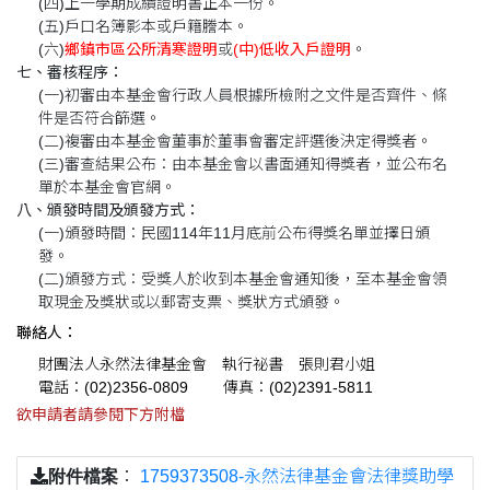
(四)上一學期成績證明書正本一份。
(五)戶口名簿影本或戶籍謄本。
(六)
鄉鎮市區公所清寒證明
或
(中)低收入戶證明
。
七、審核程序：
(一)初審由本基金會行政人員根據所檢附之文件是否齊件、條
件是否符合篩選。
(二)複審由本基金會董事於董事會審定評選後決定得獎者。
(三)審查結果公布：由本基金會以書面通知得獎者，並公布名
單於本基金會官網。
八、頒發時間及頒發方式：
(一)頒發時間：民國114年11月底前公布得獎名單並擇日頒
發。
(二)頒發方式：受獎人於收到本基金會通知後，至本基金會領
取現金及獎狀或以郵寄支票、獎狀方式頒發。
聯絡人：
財團法人永然法律基金會 執行祕書 張則君小姐
電話：(02)2356-0809 傳真：(02)2391-5811
欲申請者請參閱下方附檔
附件檔案
：
1759373508-永然法律基金會法律獎助學