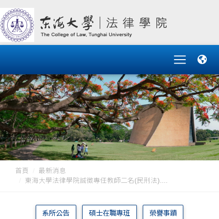
首頁
最新消息
東海大學法律學院誠徵專任教師二名(民刑法)....
系所公告
碩士在職專班
榮譽事蹟