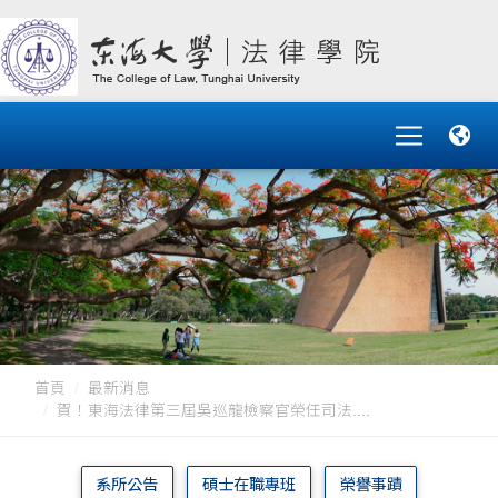
首頁
最新消息
賀！東海法律第三屆吳巡龍檢察官榮任司法....
系所公告
碩士在職專班
榮譽事蹟