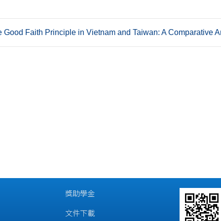
od Faith Principle in Vietnam and Taiwan: A Comparative A
獎助學金
文件下載