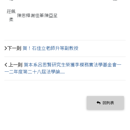
莊佩
陳思樺
謝佳蓁
陳亞呈
柔
下一則
賀！石佳立老師升等副教授
上一則
賀本系呂思賢研究生榮獲李模務實法學基金會一
一二年度第二十八屆法學論....
回列表