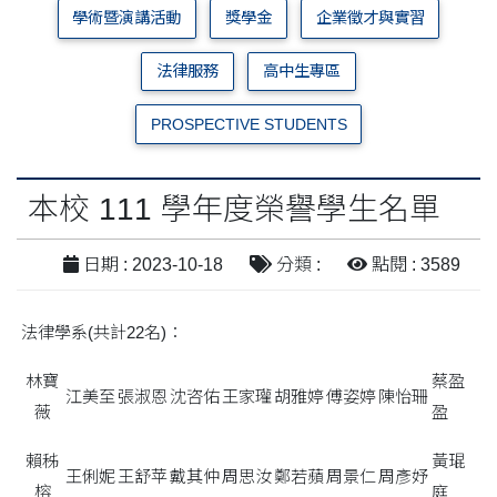
學術暨演講活動
獎學金
企業徵才與實習
法律服務
高中生專區
PROSPECTIVE STUDENTS
本校 111 學年度榮譽學生名單
日期 : 2023-10-18
分類 :
點閱 : 3589
法律學系(共計22名)：
林寶
蔡盈
江美至
張淑恩
沈咨佑
王家瓘
胡雅婷
傅姿婷
陳怡珊
薇
盈
賴秭
黃琨
王俐妮
王舒苹
戴其仲
周思汝
鄭若蘋
周景仁
周彥妤
榕
庭