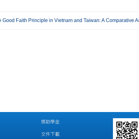
od Faith Principle in Vietnam and Taiwan: A Comparative A
獎助學金
文件下載