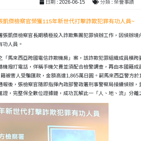
日期 : 2026-06-15
分類 : 榮譽事蹟
張凱傑檢察官榮獲115年新世代打擊詐欺犯罪有功人員~
署張凱傑檢察官長期積極投入詐欺集團犯罪偵辦工作，因偵辦境內
有功人員。
之「馬來西亞跨國電信詐欺機房」案，該詐欺犯罪組織成員橫跨
隨機撥打電話，佯稱手機欠費並須配合檢警調查，再由本國籍成員
籍被害人受騙匯款，金額高達1,865萬日圓。嗣馬來西亞警方於1
通報後，張檢察官隨即指揮內政部警政署刑事警察局接續偵辦，
蒐證，完整保全數位證據鏈，成功瓦解此一「人、地、流」分離之