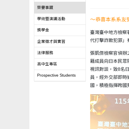
榮譽事蹟
～恭喜本系系友
學術暨演講活動
獎學金
臺灣臺中地方檢察
代打擊詐欺犯罪」
企業徵才與實習
法律服務
張凱傑檢察官偵辦
籍成員向日本民眾
高中生專區
視訊對談，致8名日
Prospective Students
員，經外交部即時
國，積極指揮跨國