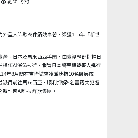
點閱 : 979
外重大詐欺案件績效卓著，榮獲115年「新世
臺灣、日本及馬來西亞等國，由臺籍幹部指揮日
操作AI深偽技術，假冒日本警察與被害人進行
14年8月間在吉隆坡查獲並逮捕10名機房成
並派員前往馬來西亞，順利押解5名臺籍共犯返
新型態AI科技詐欺集團。