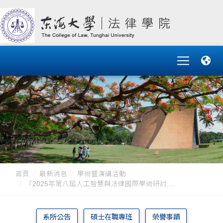
首頁
最新消息
學術暨演講活動
「2025年第八屆人工智慧與法律國際學術研討....
系所公告
碩士在職專班
榮譽事蹟