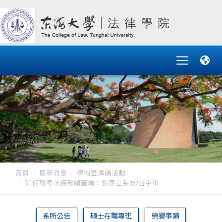
首頁
最新消息
學術暨演講活動
如何報考法務部調查局：張序立系友/台中市....
系所公告
碩士在職專班
榮譽事蹟