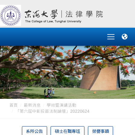
首頁
最新消息
學術暨演講活動
「第六屆中彰投苗法制論壇」20220624
系所公告
碩士在職專班
榮譽事蹟