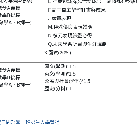
英文均標(4倍率)
E.社會領域探究活動成果，或特殊類型班
數學A後標
F.高中自主學習計畫與成果
數學B後標
J.競賽表現
(數學A、B擇一)
M.特殊優良表現證明
N.多元表現綜整心得
Q.未來學習計畫與生涯規劃
3.面試(20%)
國文(學測)*1.5
數學A後標
英文(學測)*1.5
數學B後標
公民與社會(分科)*1.5
(數學A、B擇一)
歷史(分科)*1
年度日間部學士班招生入學管道