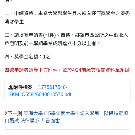
名。
二、申請資格：本系大學部學生且未領有任何獎學金之優秀
清寒學生
三、請填寫申請書(附件)、自傳、鄉鎮市區公所之中低收入
戶證明及前一學期學業成績達八十分以上者。
四、獎學金名額：1名
如欲申請者請參下方附件，並於4/24前繳交相關資料至系辦
附件檔案
：
1775617548-
SKM_C55826040810570.pdf
下一則
東海大學115學年度大學申請入學第二階段指定項
目甄試 法律學系「 書面審....