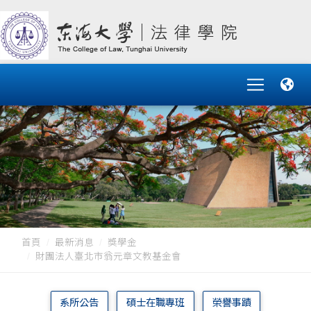
首頁
最新消息
獎學金
財團法人臺北市翁元章文教基金會
系所公告
碩士在職專班
榮譽事蹟