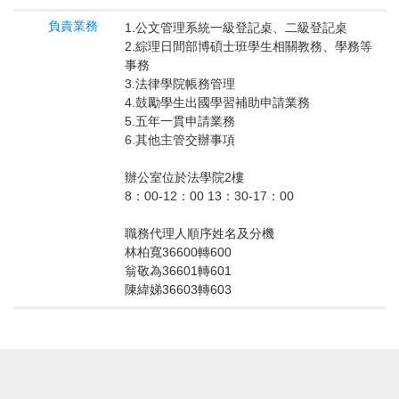
負責業務
1.公文管理系統一級登記桌、二級登記桌
2.綜理日間部博碩士班學生相關教務、學務等
事務
3.法律學院帳務管理
4.鼓勵學生出國學習補助申請業務
5.五年一貫申請業務
6.其他主管交辦事項
辦公室位於法學院2樓
8：00-12：00 13：30-17：00
職務代理人順序姓名及分機
林柏寬36600轉600
翁敬為36601轉601
陳緯娣36603轉603