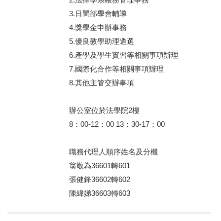
3.日間部學會輔導
4.獎學金申辦事務
5.優良教學助理遴選
6.產學及學生實習等相關事項辦理
7.國際化合作等相關事項辦理
8.其他主管交辦事項
辦公室位於法學院2樓
8：00-12：00 13：30-17：00
職務代理人順序姓名及分機
翁敬為36601轉601
張健鋒36602轉602
陳緯娣
36603轉603