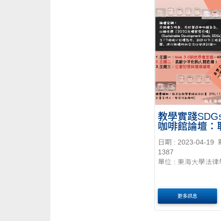
教學實踐SDG
咖啡館論壇：
SDGs永續發
日期 : 2023-04-19
法傳薪胸懷世
1387
天下--202305
單位 : 東海大學法
更多訊息