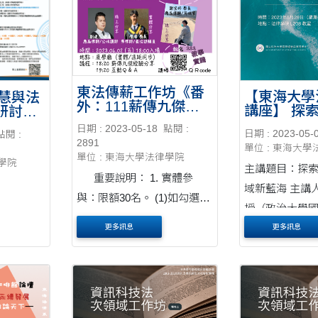
東法傳薪工作坊《番
【東海大學
智慧與法
外：111薪傳九傑
講座】 探
研討會
×112新鮮
領域新藍海
城市與
日期 : 2023-05-18
點閱 :
人》-2023/06/02
日期 : 2023-05-
點閱 :
-20230529
規新境
2891
單位 : 東海大
單位 : 東海大學法律學院
律學院
主講題目：探
重要說明： 1. 實體參
域新藍海 主講
與：限額30名。 (1)如勾選實
授（政治大學
體參與者超額，以填寫「我
易學系） 主持
更多訊息
更多訊息
想問學長/學姊...」欄位者優
授（東海大學法
先。 (2)若有填寫者合計仍超
間：2023年5
額，則由主辦單位以抽選決
一）11：20 - 
之，並另行通知。 (3)....
法律學院 L208