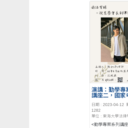
演講：勤學專
講座二，國家
驗分享 渝法
日期 : 2023-04-12
系學會會長到
1282
考之路--20230
單位 : 東海大學法
<勤學專案系列講座