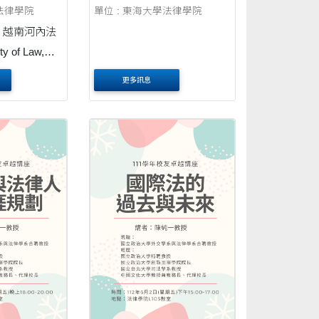
學法律學院
單位 : 東海大學法律學院
日，越南河內法
y of Law,
l University,
更多訊息
海大學法律學
制中心，在東
 105專業教
2023年法律
 Forum)，題
w with Rule