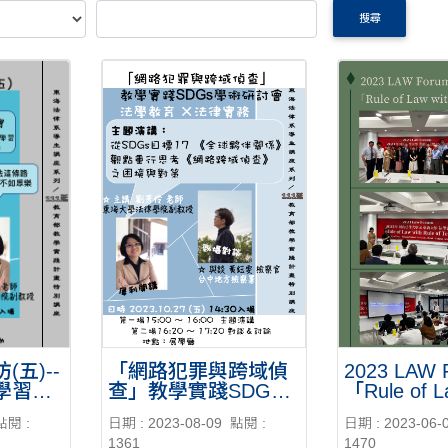
搜尋
「網路犯罪與跨域偵
2023 LAW 
五)--
查」教學實踐SDGs
「Rule of L
學習
學術研討會-
Rule of Tech」活動報
日期 : 2023-08-09
點閱 :
日期 : 2023-06-
點閱 :
-2023/10/27
導
1361
1470