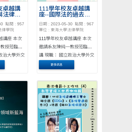
校友卓越講
111學年校友卓越講
法與法律人
座--國際法的過去與
-
未來 20230602
30
點閱 : 957
日期 : 2023-05-30
點閱 : 967
學法律學院
單位 : 東海大學法律學院
越講座 本次
111學年校友卓越講座 本次
一教授蒞臨演
邀請系友陳純一教授蒞臨演
立政治大學外交
講 現職： 國立政治大學外交
合聘教授 經
學系與法律學系合聘教授 經
更多訊息
大學特聘教授
歷： 國立政治大學特聘教授
創新國際學院
國立政治大學創新國際學院
大學司法學系
院長 國立台北大學司法學系
.
教授 中國文化....