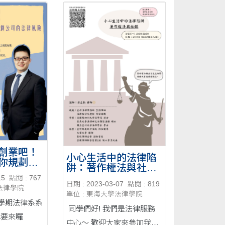
創業吧！
小心生活中的法律陷
你規劃公
阱：著作權法與社群-
險 講師：
-20230320
15
點閱 : 767
 時間：
日期 : 2023-03-07
點閱 : 819
學法律學院
19：
單位 : 東海大學法律學院
二學期法律系系
同學們好! 我們是法律服務
講要來囉
中心～ 歡迎大家來參加我們