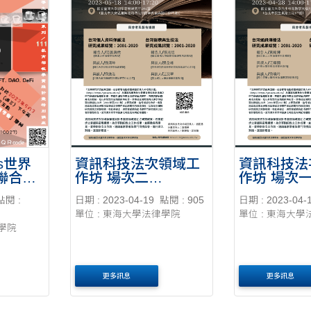
資訊科技法次領域工
資訊科技法
s世界
作坊 場次二
作坊 場次
聯合國
20230518
20230428
展—東
日期 : 2023-04-19
點閱 : 905
日期 : 2023-04-
點閱 :
界雄論
單位 : 東海大學法律學院
單位 : 東海大
03
律學院
更多訊息
更多訊息