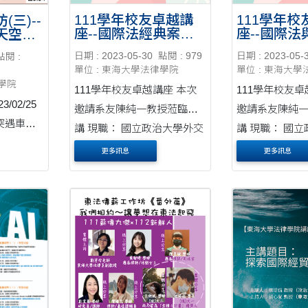
111學年校友卓越講
111學年
三)--
座--國際法經典案例
座--國際
天空
的分析與啟發-
的職涯規劃
日期 : 2023-05-30
點閱 : 979
日期 : 2023-05-
點閱 :
-20230605
-20230602
單位 : 東海大學法律學院
單位 : 東海大
律學院
111學年校友卓越講座 本次
111學年校友卓
/02/25
邀請系友陳純一教授蒞臨演
邀請系友陳純
突遇車禍
講 現職： 國立政治大學外交
講 現職： 國
其已然康
學系與法律學系合聘教授 經
學系與法律學系
更多訊息
更多訊息
動再開，
歷： 國立政治大學特聘教授
歷： 國立政治
國立政治大學創新國際學院
國立政治大學
院長 國立台北大學司法學系
院長 國立台北
教授 中國文化....
教授 中國文化...