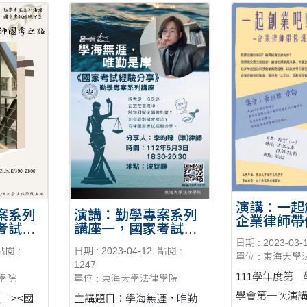
演講：一起
演講：勤學專案系列
案系列
企業律師帶
講座一，國家考試經
考試經
司的法律風
驗分享 學海無涯，唯
有據－從
日期 : 2023-03-
黃柏璋律師
日期 : 2023-04-12
點閱 :
點閱 :
勤是岸--20230503
律師國
單位 : 東海大
3/27（一）
1247
426
00~21：00
111學年度第
單位 : 東海大學法律學院
律學院
學會第一次演
主講題目：學海無涯，唯勤
二><國