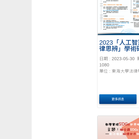
2023「人工
律思辨」學術
（VI）－智慧
日期 : 2023-05-30
醫療、交通法
1080
界--20230601
單位 : 東海大學法
更多訊息