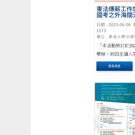
東法傳薪工作坊(
國考之外海闊
2023/09/16
日期 : 2023-06-06
1573
單位 : 東海大學法
「本活動原訂於2023
舉辦，前因主講人
致令活動延期，今
更多訊息
復，故特此公告活
詳請參見海報。」