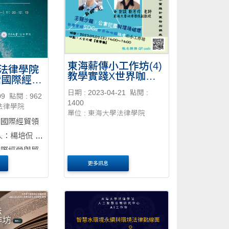
東海薪傳小工作坊(4)
法律學院
教學實踐X世界咖啡
索國際經貿
館--20230503
-
日期 : 2023-04-21
點閱 :
09
點閱 : 962
1400
學法律學院
單位 : 東海大學法律學院
索國際經貿領
人：楊培侃 教
國際經營與貿
人：胡心蘭 教
更多訊息
律學院） 時
月29日（星期
12：10 地點：
 教室