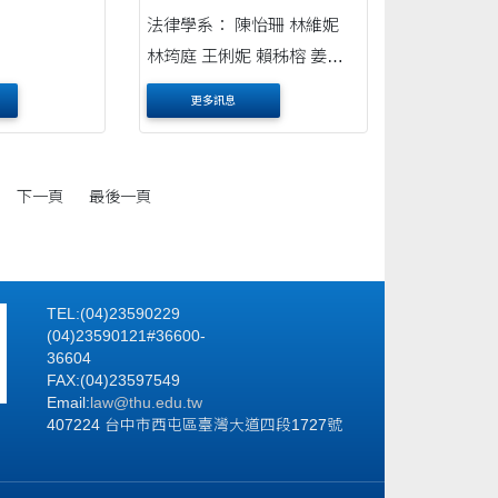
法律學系： 陳怡珊 林維妮
林筠庭 王俐妮 賴秭榕 姜光
隆 黃美茜 戴其仲 唐宜嫺 林
更多訊息
品萱 邱詩涵 張家寧 郭予芩
沈孟翎 廖珮妤 劉旭敏 朱佑
崙 王維士 何子玄 林宜潔 何
下一頁
最後一頁
立平 王文妘
TEL:(04)23590229
(04)23590121#36600-
36604
FAX:(04)23597549
Email:
law@thu.edu.tw
407224 台中市西屯區臺灣大道四段1727號