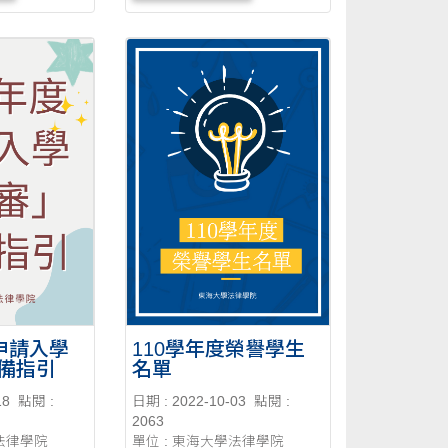
年招收最後一屆進修部學
生，進修部課程會持續於116
學年結束，不影響同學修
課。 （2）若有課程需重....
度申請入學
110學年度榮譽學生
備指引
名單
18
點閱 :
日期 : 2022-10-03
點閱 :
2063
學法律學院
單位 : 東海大學法律學院