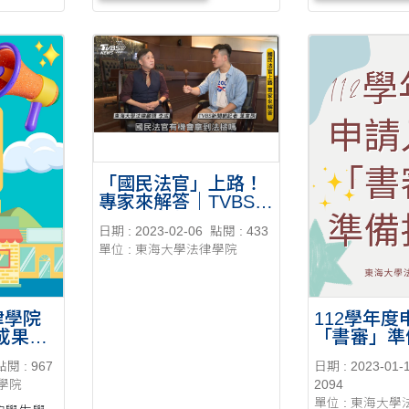
「國民法官」上路！
專家來解答｜TVBS新
聞/ 李 成老師
日期 : 2023-02-06
點閱 : 433
單位 : 東海大學法律學院
律學院
112學年
成果獎
「書審」準
告
點閱 : 967
日期 : 2023-01-
律學院
2094
單位 : 東海大