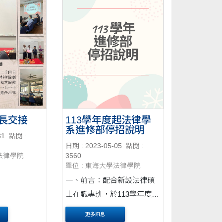
長交接
113學年度起法律學
系進修部停招說明
31
點閱 :
日期 : 2023-05-05
點閱 :
學法律學院
3560
單位 : 東海大學法律學院
一、前言：配合新設法律碩
士在職專班，於113學年度申
請進修部學士班停招。 二、
更多訊息
對學生之影響： （1）112學