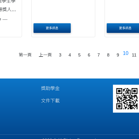
院學生學
得獎人公
告 博士班 序號 姓名 ....
更多訊息
更多訊息
10
第一頁
上一頁
3
4
5
6
7
8
9
11
獎助學金
文件下載