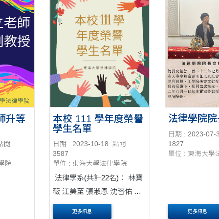
法律學院院
師升等
本校 111 學年度榮譽
學生名單
日期 : 2023-07-
1827
點閱 :
日期 : 2023-10-18
點閱 :
單位 : 東海大
3587
律學院
單位 : 東海大學法律學院
法律學系(共計22名)： 林寶
薇 江美至 張淑恩 沈咨佑 王
家瓘 胡雅婷 ....
更多訊息
更多訊息