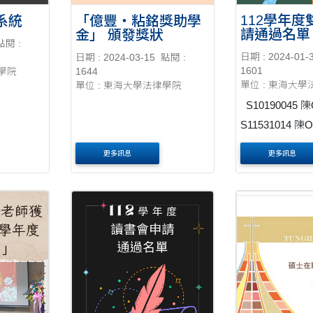
112學年
系統
「億豐‧粘銘獎助學
請通過名單
金」 頒發獎狀
點閱 :
日期 : 2024-01-
日期 : 2024-03-15
點閱 :
1601
律學院
1644
單位 : 東海大
單位 : 東海大學法律學院
S10190045 陳O妤
更多訊息
更多訊息