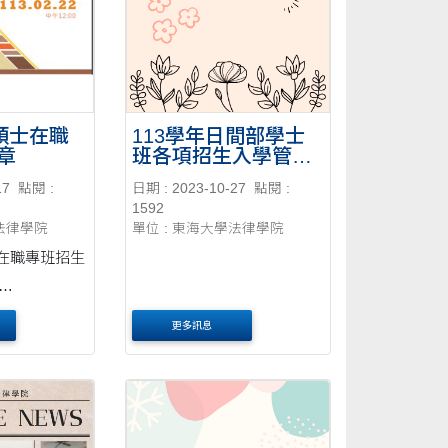
度碩士在職
113學年日間部學士
章
班各項招生入學管道
方式
17
點閱 :
日期 : 2023-10-27
點閱 :
1592
學法律學院
單位 : 東海大學法律學院
士在職專班招生
hu.edu.tw/EX
更多訊息
9485_public_
1*36602 蔡助教