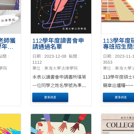
老師獲
112學年度讀書會申
113學年
學年度
請通過名單
專班招生簡
」
點閱 :
日期 : 2023-12-08
點閱 :
日期 : 2023-11-
1112
3553
律學院
單位 : 東海大學法律學院
單位 : 東海大
本表以讀書會申請書所填第
113學年度碩
一位同學之姓名學號為準，
簡章出爐囉~~~
以下為通過名單：
https://exam2.t
更多訊息
更多訊息
S11810201 王O瓘 ....
AM/doc/146139
001.pdf 任何疑問歡迎電洽
(04)-2359012