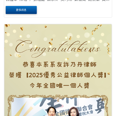
喬 陳姸諼 張匯寗 葉柏均 ....
更多訊息