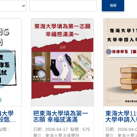
搜尋
海大學
把東海大學填為第一
東海大學1
段甄試
志願 幸福感滿滿
大學申請入
段指定項目
點閱 :
日期 : 2026-04-17
點閱 : 575
日期 : 2026-04-
學系「 面試
單位 : 東海大學法律學院
單位 : 東海大