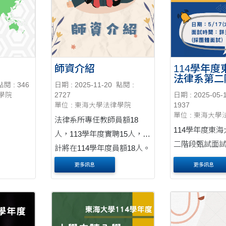
師資介紹
114學年
法律系第二
點閱 : 346
日期 : 2025-11-20
點閱 :
面試時間
律學院
2727
日期 : 2025-05-
單位 : 東海大學法律學院
1937
單位 : 東海大
法律系所專任教師員額18
114學年度東
人，113學年度實聘15人，預
二階段甄試面試時間
計將在114學年度員額18人。
5/17(六)-5/18(日) 面試
均為留學日、英、美、德、
更多訊息
更多訊息
詳見附檔(採團體面
法以及在本地深造而學有專
點：東海大學法
精之學者，教師之教學研究
教室(請先至L2
素質俱佳，茲依其專長領域
※注意事項 1.
與開設課程，扼要敘述如