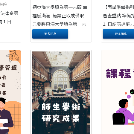
指引
律學院
把東海大學填為第一志願 幸
【面試準備指引】 面
學法律系第
福感滿滿 無論正取或備取，
審查重點 準備指引 口語對談
.日
只要將東海大學填為第一志
1. 口語表達能力 2. 應對能
7(日)，本校
願並順利錄取， 於115學年
3. 臨場反應能力 1. 回答內
更多訊息
更多訊息
時，車輛
度註冊完畢，就可以獲得幸
福好禮。 幸福1：點亮幸福
分證件」
「吸鐵燈箱」1個 幸福2：走
、汽機車駕
路有風....
....