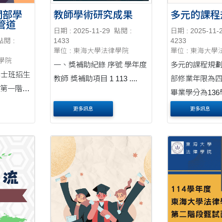
間部學
教師學術研究成果
多元的課程
管道
日期 : 2025-11-29
點閱 :
日期 : 2025-11-
點閱 :
1433
4233
單位 : 東海大學法律學院
單位 : 東海大
律學院
一、獎補助紀錄 序號 學年度
多元的課程規劃 本院系大
學士班招生
教師 獎補助項目 1 113 ....
部修業年限為四年 日
畢業學分為13
必修課程69學
更多訊息
更多訊息
識課程28學分
B擇一)....
必修)39學分。 一、必修
目： 第一學年：憲法、民
法....