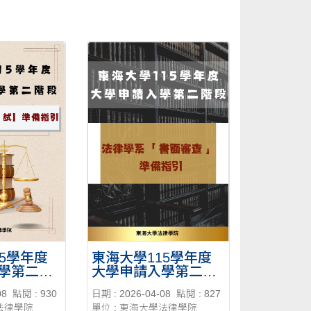
15學年度
東海大學115學年度
學第二階
大學申請入學第二階
甄試法律
段指定項目甄試 法律
08
點閱 : 930
日期 : 2026-04-08
點閱 : 827
 」準備
學系「 書面審查 」
學法律學院
單位 : 東海大學法律學院