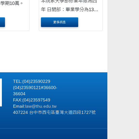
本院系大學部修業年限為四
學期10萬。
年 日間部：畢業學分為136
學分，含專業必修課程69學
更多訊息
分，基礎及通識課程28學
分，選修課程(含必修)39學
分。 系畢業門檻 一、必修
科目： 第一學年：憲法、民
法總則....
TEL:(04)23590229
(04)23590121#36600-
36604
FAX:(04)23597549
Email:
law@thu.edu.tw
407224 台中市西屯區臺灣大道四段1727號