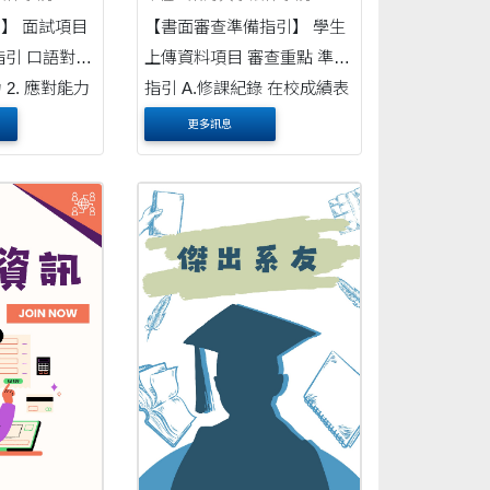
準備指引
試項目
【書面審查準備指引】 學生
上傳資料項目 審查重點 準備
力
指引 A.修課紀錄 在校成績表
容
現 本系著重語文、社會相關
更多訊息
具條理，口齒清晰 2. ....
領域之修課紀錄，若與本系
相關領域課程的....