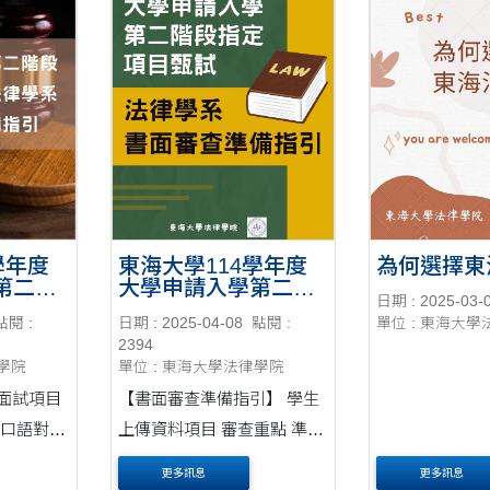
必攜帶「....
下： 113學....
為何選擇東
學年度
東海大學114學年度
第二階
大學申請入學第二階
日期 : 2025-03-
試法律
段指定項目甄試 法律
單位 : 東海大
點閱 :
日期 : 2025-04-08
點閱 :
準備指
學系「 書面審查 」
2394
準備指引
律學院
單位 : 東海大學法律學院
【書面審查準備指引】 學生
上傳資料項目 審查重點 準備
指引 A.修課紀錄 在校成績表
更多訊息
更多訊息