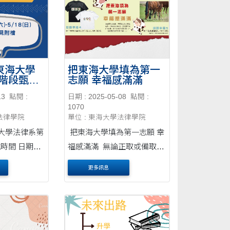
度東海大學
把東海大學填為第一
階段甄試
志願 幸福感滿滿
13
點閱 :
日期 : 2025-05-08
點閱 :
1070
學法律學院
單位 : 東海大學法律學院
海大學法律系第
把東海大學填為第一志願 幸
 日期：
福感滿滿 無論正取或備取，
時間：
只要將東海大學填為第一志
更多訊息
試) 地
願並順利錄取， 於114學年
律學院L205
度註冊完畢，就可以獲得幸
08教室報到)
福好禮1-3，還有機會抽中加
請考生注意務
碼幸福4、5。 幸福1：炸裂