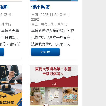
規劃
傑出系友
29
點閱 :
日期 : 2025-11-21
點閱 :
2292
學法律學院
單位 : 東海大學法律學院
學
本院系所經多年的努力，現
間部：
已為中部地區唯一具備完整
6學分，含專業
法律教育學府（大學日間
分，基礎及通
部、進修部、碩士班、博士
更多訊息
，選修課程(含
班），除法律系學會有經常
科
性的演講、研討會及學術活
動外，更有法律服務中心定
期為社會大眾提供法律免費
諮詢服務....