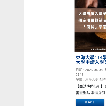
東海大學114
大學申請入學
段指定項目甄
日期 : 2025-04-08
學系「面試」
2148
引
單位 : 東海大學法
【面試準備指引】 面試項目
審查重點 準備指引 口語對談
1. 口語表達能力 2. 應對能力
更多訊息