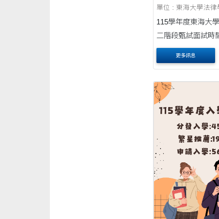
單位 : 東海大學法
115學年度東海大
二階段甄試面試時間 1
期：5/16(六)-5/1
更多訊息
於上午7時至下午7
免費入校。 2.面試報到時請
出示具照片之「身
正本(國民身分證
駛執照、護照、居留證