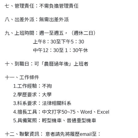
七、管理責任：不需負擔管理責任
八、出差外派：無需出差外派
九、上班時間：週一至週五，（週休二日）
上午8：30至下午5：30
中午12：30至 1：30午休
十、到職日：可「農曆過年後」上班者
十一、工作條件
1.工作經驗：不拘
2.學歷要求：大學
3.科系要求：法律相關科系
4.擅長工具：中文打字50~75、Word、Excel
5.具備駕照：輕型機車、普通重型機車
十二、聯繫資訊： 意者請先將履歷email至：