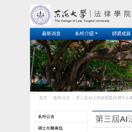
最新消息
系所介紹
師資成員
首頁
最新消息
第三屆AI法律論壇暨45週年系慶研
系所公告
第三屆A
碩士在職專班