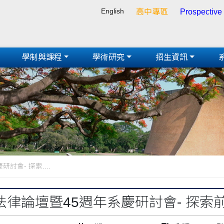
English
高中專區
Prospective
學制與課程
學術研究
招生資訊
討會- 探索....
I法律論壇暨45週年系慶研討會- 探