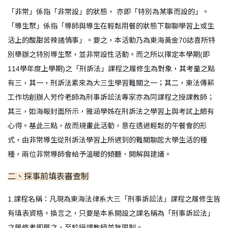
「非常」係指「非常設」的狀態， 亦即「特別為某事而設的」。
「導生聚」係指「導師與導生在輕鬆用餐的狀態下聊聊學習上或生
活上的酸甜苦辣諸情事」。要之，本活動乃為東海黃金70誌喜所特
別舉辦之特別導生聚，並非常設性活動。而之所以擇定本學期(即
114學年度上學期)之「刑訴法」課程之履修生為對象，其考量之點
有三，其一，刑訴法素來為大三生學習難關之一；其二，東法傳薪
工作坊創辦人芳伶老師為刑事訴訟法專家亦為同課程之授課教師；
其三，如海報封面所示，雅涵學姊在刑訴法之學習上與考試上頗有
心得。基此三點，故而規畫此活動，意在透過輕鬆的午餐會的形
式，由非常導生從刑訴法學習上所遇到的難關聊起大學生活的種
種，兩位非常導師會給予溫暖的傾聽、開解與建議。
二、採事前填表審查制
1.課程名稱：凡現為東海法律系大三「刑事訴訟法」課程之履修生皆
有填表資格。換言之，只要是本系開設之課名稱為「刑事訴訟法」
之履修者即屬之，至於授課教師並無限制。