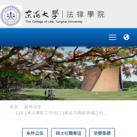
首頁
最新消息
114-1東法傳薪工作坊(三)黃金70再創榮耀之刑....
系所公告
碩士在職專班
榮譽事蹟