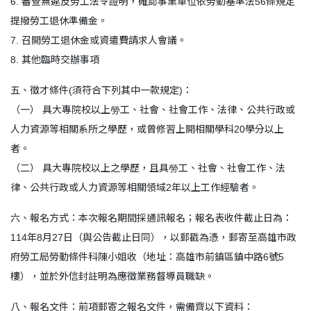
6. 審查無違反勞工法令證明，確認事業單位依勞動基準法56條規定
提撥勞工退休準備金。
7. 召開勞工退休金或資遣費請求人會議。
8. 其他臨時交辦事項
五、徵才條件(須符合下列其中一款規定)：
（一） 具大專院校以上勞工、社會、社會工作、法律、公共行政或
人力資源等相關系所之學歷，或曾修習上開相關學科20學分以上
者。
（二） 具大專院校以上之學歷，且具勞工、社會、社會工作、法
律、公共行政或人力資源等相關領域2年以上工作經驗者。
六、報名方式：本次報名期間採通訊報名；報名表收件截止日為：
114年8月27日（與公告截止日同），以郵戳為憑，郵寄至高雄市政
府勞工局勞動條件科陳小姐收（地址：高雄市前鎮區鎮中路6號5
樓），並於外信封註明為應徵業務督導員職缺。
八、報名文件：前項郵寄之報名文件，需備齊以下資料：