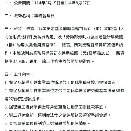
一、 公告期間：114年8月15日至114年8月27日
二、 職缺名稱：業務督導員
三、 薪資：依據「就業安定基金補助直轄市及縣（市）政府進用人
力僱用資格條件及薪資規定」及「勞動部勞動力發展署暨所屬機關
（構）約用人員僱用資格條件一覽表」所列業務督導員薪資標準編
列。本職缺列為業務督導員初次進用級距（第1級薪點281），薪資
標準37,935元進用，餘工作條件依勞動契約辦理。
四、 工作內容：
1. 督促及輔導所轄事業單位辦理勞工退休準備金按月提撥事宜。
2. 督促及輔導所轄事業單位之勞工退休準備金依勞動基準法第56條
第2項規定足額提撥。
3. 辦理勞工退休準備金專戶變更及註銷領回賸餘款事宜。
4. 勞工退休金新、舊制度法令之諮詢服務及勞資爭議協處。
5. 查核事業單位舊制勞工勞保異常加退保情形。