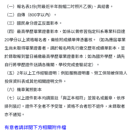
（一）報名表1份(附最近半年脫帽二吋照片乙張)、具結書。
（二）自傳（800字以內）。
（三）國民身分證正反面影本。
（四）最高學歷畢業證書影本，如係以曾修習指定科系專業科目達
20學分以上資格報名者，需檢附成績單俾憑審核。（如為應屆畢業
生尚未取得畢業證書者，請於報名時先行繳交歷年成績單影本，並
於錄取報到當日補繳最高學歷畢業證書影本；如為國外學歷，請先
自行將學歷證件送請各機關、學校完成查驗認定）。
（五）2年以上工作經驗證明：例如服務證明書、勞工保險被保險人
投保資料表或其他相關證明文件。
（六）機車駕照影本
（七）以上證件影本均請簽註「與正本相符」並簽名或蓋章，依序
排列裝訂。證件不全者不予受理，資格不合者恕不退件，未錄取者
亦不通知。
有意者請詳閱下方相關附件檔