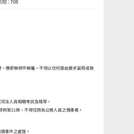
閱 : 708
滿時，應即無條件解僱，不得以任何理由要求留用或救
或司法人員相關考試及格等。
係條例第21條，不得任用為公務人員之情事者。
賠償事件之處理。