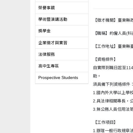
榮譽事蹟
學術暨演講活動
【徵才機關】臺東縣
獎學金
【職稱】約僱人員(科
企業徵才與實習
【工作地址】臺東縣臺
法律服務
【資格條件】
高中生專區
自實際到職日起至11
助。
Prospective Students
須具備下列資格條件
1.國內外大學以上學
2.具法律相關專長
3.無公務人員任用法
【工作項目】
1.辦理一般行政規