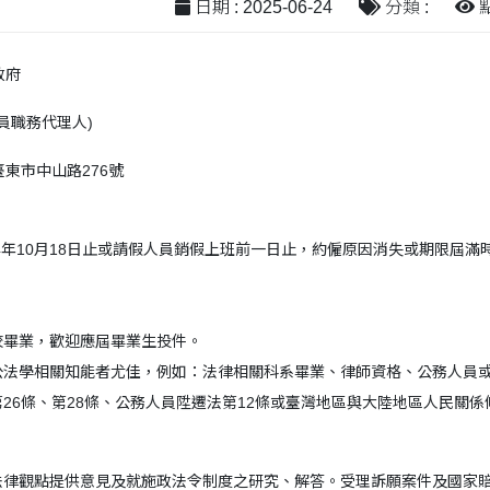
日期 : 2025-06-24
分類 :
點
政府
員職務代理人)
東市中山路276號
4年10月18日止或請假人員銷假上班前一日止，約僱原因消失或期限屆
：
校畢業，歡迎應屆畢業生投件。
，公法學相關知能者尤佳，例如：法律相關科系畢業、律師資格、公務人員
第26條、第28條、公務人員陞遷法第12條或臺灣地區與大陸地區人民關
章法律觀點提供意見及就施政法令制度之研究、解答。受理訴願案件及國家