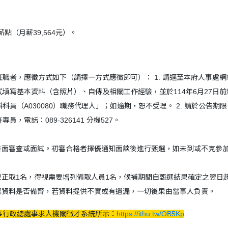
。
薪點（月薪39,564元）。
職者，應徵方式如下（請擇一方式應徵即可）： 1. 請逕至本府人事處網站-表單下載（
寫基本資料（含照片）、自傳及相關工作經驗，並於114年6月27日前將電子檔寄
科員（A030080）職務代理人」；如逾期，恕不受理。 2. 請於公告期
專員，電話：089-326141 分機527。
定書面審查或面試。初審合格者擇優通知面談後進行甄選，如未到或不克參
果正取1名，得視需要增列備取人員1名，候補期間自甄選結果確定之翌日
確認資料是否備齊，若資料提供不實或有遺漏，一切後果由當事人負責。
事行政總處事求人機關徵才系統所示：
https://ithu.tw/OB5Kp