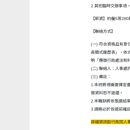
2.其他臨時交辦事項
【薪資】約僱5等280
【聯絡方式】
(一) 符合資格且有意任
員簡式履歷表」，依式填
明「應徵行政處法制科
(二) 聯絡人：人事處許
(三) 備註：
1.本府將視需要擇
徵資料恕不退還。
2.本職缺將依甄選結
3.請務必於投遞前
詳細資訊如行政院人