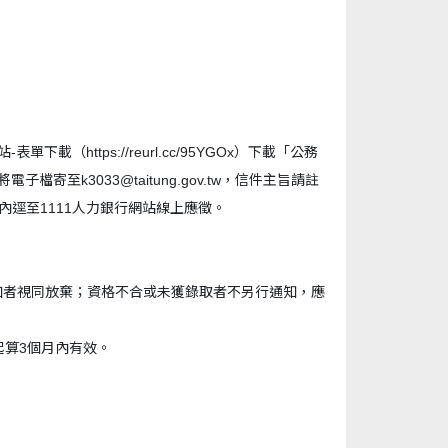
https://reurl.cc/95YGOx）下載「公務
至k3033@taitung.gov.tw，信件主旨請註
限內逕至1111人力銀行網站線上應徵。
加者視同放棄；資格不合或未獲錄取者不另行通知，應
起算3個月內有效。