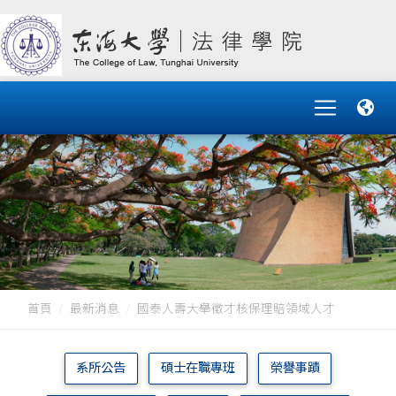
首頁
最新消息
國泰人壽大舉徵才核保理賠領域人才
系所公告
碩士在職專班
榮譽事蹟