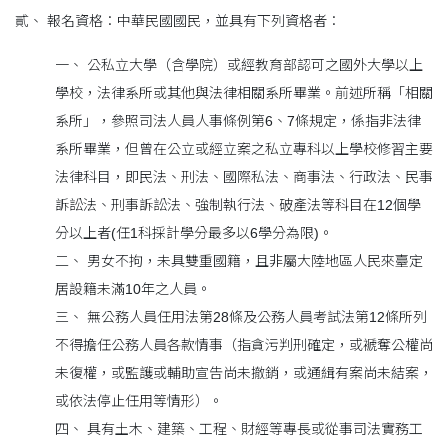
貳、 報名資格：中華民國國民，並具有下列資格者：
一、 公私立大學（含學院）或經教育部認可之國外大學以上
學校，法律系所或其他與法律相關系所畢業。前述所稱「相關
系所」，參照司法人員人事條例第6、7條規定，係指非法律
系所畢業，但曾在公立或經立案之私立專科以上學校修習主要
法律科目，即民法、刑法、國際私法、商事法、行政法、民事
訴訟法、刑事訴訟法、強制執行法、破產法等科目在12個學
分以上者(任1科採計學分最多以6學分為限)。
二、 男女不拘，未具雙重國籍，且非屬大陸地區人民來臺定
居設籍未滿10年之人員。
三、 無公務人員任用法第28條及公務人員考試法第12條所列
不得擔任公務人員各款情事（指貪污判刑確定，或褫奪公權尚
未復權，或監護或輔助宣告尚未撤銷，或通緝有案尚未結案，
或依法停止任用等情形）。
四、 具有土木、建築、工程、財經等專長或從事司法實務工