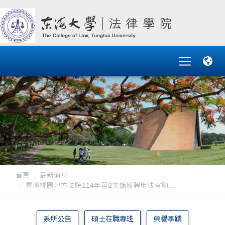
首頁
最新消息
臺灣桃園地方法院114年第2次儲備聘用法官助....
系所公告
碩士在職專班
榮譽事蹟