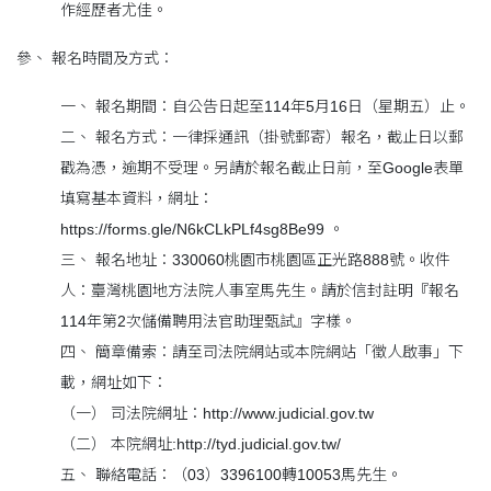
作經歷者尤佳。
參、 報名時間及方式：
一、 報名期間：自公告日起至114年5月16日（星期五）止。
二、 報名方式：一律採通訊（掛號郵寄）報名，截止日以郵
戳為憑，逾期不受理。另請於報名截止日前，至Google表單
填寫基本資料，網址：
https://forms.gle/N6kCLkPLf4sg8Be99 。
三、 報名地址：330060桃園市桃園區正光路888號。收件
人：臺灣桃園地方法院人事室馬先生。請於信封註明『報名
114年第2次儲備聘用法官助理甄試』字樣。
四、 簡章備索：請至司法院網站或本院網站「徵人啟事」下
載，網址如下：
（一） 司法院網址：http://www.judicial.gov.tw
（二） 本院網址:http://tyd.judicial.gov.tw/
五、 聯絡電話：（03）3396100轉10053馬先生。